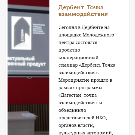
КОНТАКТЫ
Дербент. Точка
взаимодействия
ТАРИФЫ
Сегодня в Дербенте на
ГЕРОИ Z
площадке Молодежного
центра состоялся
КАТАЛОГ УСЛУГ
проектно-
кооперационный
СЛУЖБА ПО КОНТРАКТУ
семинар «Дербент. Точка
взаимодействия».
Мероприятие прошло в
рамках программы
«Дагестан: точка
взаимодействия» и
объединило
представителей НКО,
органов власти,
культурных автономий,