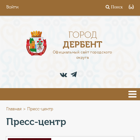
Войти
Поиск
ГОРОД
ГЛАВА
ГОРОД
ДЕРБЕНТ
АДМИНИСТРАЦИЯ
Официальный сайт городского
округа
ДЕЯТЕЛЬНОСТЬ
ДОКУМЕНТЫ
ВАКАНСИИ
ПРЕСС-ЦЕНТР
Главная
Пресс-центр
Пресс-центр
ТУРИСТАМ