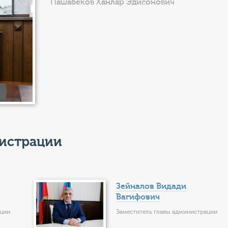
Пашабеков Ханлар Эдисонович
нистрации
Зейналов Видади
Вагифович
ации
Заместитель главы администрации