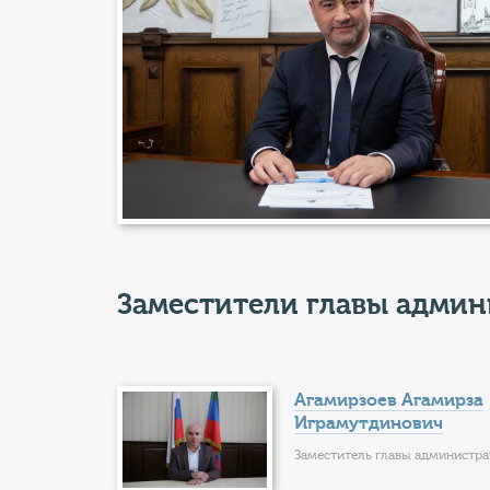
Заместители главы адми
Агамирзоев Агамирза
Играмутдинович
Заместитель главы администр