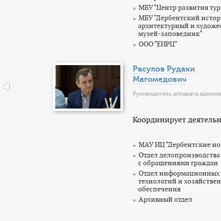
МБУ "Центр развития ту
МБУ "Дербентский исто
архитектурный и худож
музей-заповедник"
ООО "ЕИРЦ"
Расулов Рудаки
Магомедович
Руководитель аппарата админ
Координирует деятельн
МАУ ИЦ "Дербентские но
Отдел делопроизводства
с обращениями граждан
Отдел информационных
технологий и хозяйстве
обеспечения
Архивный отдел