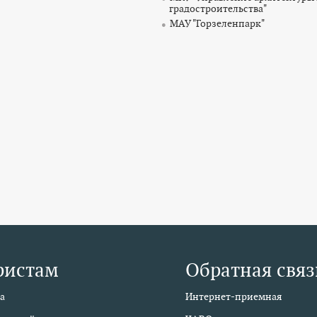
градостроительства"
МАУ "Горзеленпарк"
ристам
Обратная связ
а
Интернет-приемная