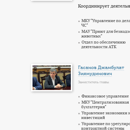
Координирует деятельн
МКУ "Управление по дел
ЧС"
МАУ "Приют для безнад
животных"
Отдел по обеспечению
деятельности АТК
Гасанов Джамбулат
Зиямудинович
Заместитель главы
Финансовое управление
МКУ "Централизованная
бухгалтерия"
Управление экономики 
инвестиций
Управление по урегули
контрактной системы