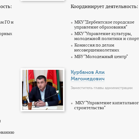
ость:
Координирует деятельность:
ам ГО и
МКУ "Дербентское городское
управление образования"
зорных
МКУ "Управление культуры,
молодежной политики и спорт
Комиссия по делам
несовершеннолетних
МБУ "Молодежный центр"
Курбанов Али
Магомедович
Заместитель главы администрации
МКУ "Управление капитальног
строительства"
и
рованию