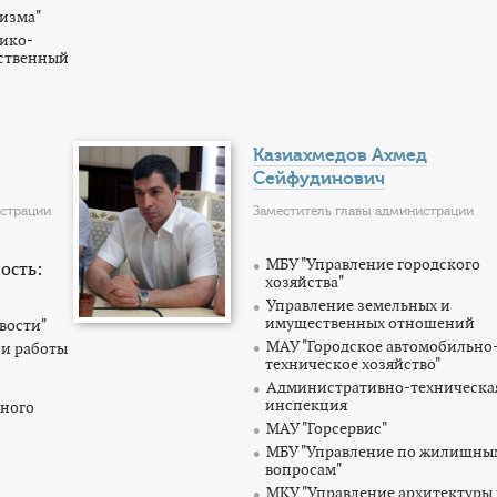
ризма"
рико-
ественный
Казиахмедов Ахмед
Сейфудинович
истрации
Заместитель главы администрации
МБУ "Управление городского
ость:
хозяйства"
Управление земельных и
имущественных отношений
вости"
МАУ "Городское автомобильно
 и работы
техническое хозяйство"
Административно-техническа
инспекция
нного
МАУ "Горсервис"
МБУ "Управление по жилищны
вопросам"
МКУ "Управление архитектуры