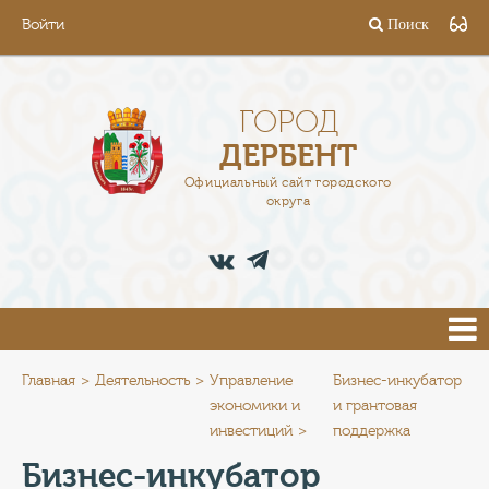
Войти
Поиск
ГОРОД
ГЛАВА
ГОРОД
ДЕРБЕНТ
АДМИНИСТРАЦИЯ
Официальный сайт городского
округа
ДЕЯТЕЛЬНОСТЬ
ДОКУМЕНТЫ
ВАКАНСИИ
ПРЕСС-ЦЕНТР
Главная
Деятельность
Управление
Бизнес-инкубатор
экономики и
и грантовая
инвестиций
поддержка
ТУРИСТАМ
Бизнес-инкубатор