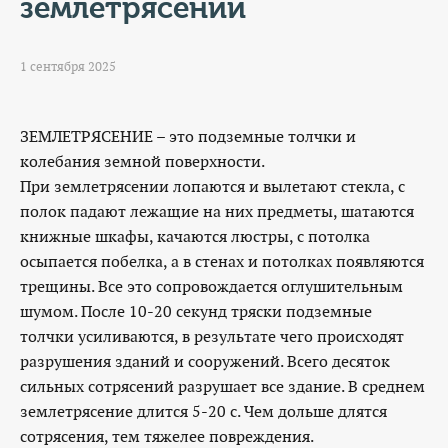
КОНТАКТЫ
землетрясении
ТАРИФЫ
1 сентября 2025
ГЕРОИ Z
ЗЕМЛЕТРЯСЕНИЕ – это подземные толчки и
КАТАЛОГ УСЛУГ
колебания земной поверхности.
При землетрясении лопаются и вылетают стекла, с
СЛУЖБА ПО КОНТРАКТУ
полок падают лежащие на них предметы, шатаются
книжные шкафы, качаются люстры, с потолка
осыпается побелка, а в стенах и потолках появляются
трещины. Все это сопровождается оглушительным
шумом. После 10-20 секунд тряски подземные
толчки усиливаются, в результате чего происходят
разрушения зданий и сооружений. Всего десяток
сильных сотрясений разрушает все здание. В среднем
землетрясение длится 5-20 с. Чем дольше длятся
сотрясения, тем тяжелее повреждения.