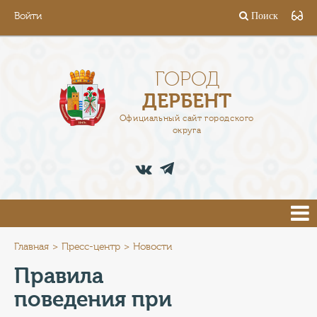
Войти
Поиск
ГОРОД
ГЛАВА
ГОРОД
ДЕРБЕНТ
АДМИНИСТРАЦИЯ
Официальный сайт городского
округа
ДЕЯТЕЛЬНОСТЬ
ДОКУМЕНТЫ
ВАКАНСИИ
ПРЕСС-ЦЕНТР
Главная
Пресс-центр
Новости
Правила
ТУРИСТАМ
поведения при