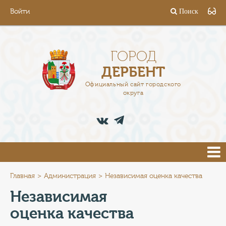
Войти
Поиск
ГОРОД
ГЛАВА
ГОРОД
ДЕРБЕНТ
АДМИНИСТРАЦИЯ
Официальный сайт городского
округа
ДЕЯТЕЛЬНОСТЬ
ДОКУМЕНТЫ
ВАКАНСИИ
ПРЕСС-ЦЕНТР
Главная
Администрация
Независимая оценка качества
Независимая
ТУРИСТАМ
оценка качества